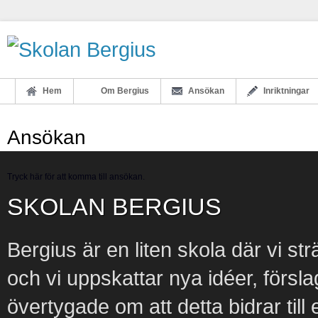
Hem
Om Bergius
Ansökan
Inriktningar
Ansökan
Tryck här för att komma till ansökan.
SKOLAN BERGIUS
Bergius är en liten skola där vi str
och vi uppskattar nya idéer, försl
övertygade om att detta bidrar til